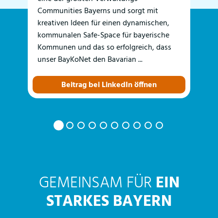
g
Communities Bayerns und sorgt mit
emp
er
kreativen Ideen für einen dynamischen,
mit
kommunalen Safe-Space für bayerische
Pin
Kommunen und das so erfolgreich, dass
fas
unser BayKoNet den Bavarian ...
Beitrag bei LinkedIn öffnen
GEMEINSAM FÜR
EIN
STARKES BAYERN