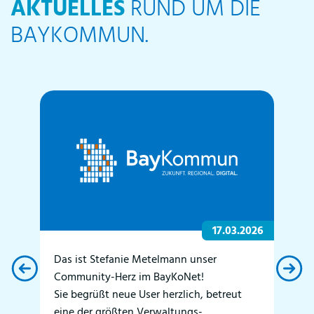
AKTUELLES
RUND UM DIE
BAYKOMMUN.
2026
17.03.2026
Das ist Stefanie Metelmann unser
Uns
Community-Herz im BayKoNet!
der
Sie begrüßt neue User herzlich, betreut
Dr.
,
eine der größten Verwaltungs-
hat