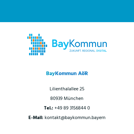
Bay
Kommun AöR
Lilienthalallee 25
80939 München
Tel.:
+49 89 3156844 0
E-Mail:
kontakt@baykommun.bayern