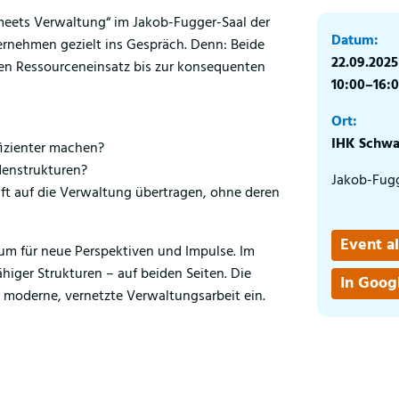
meets Verwaltung“ im Jakob-Fugger-Saal der
Datum:
nehmen gezielt ins Gespräch. Denn: Beide
22.09.2025
ten Ressourceneinsatz bis zur konsequenten
10:00–16:
Ort:
IHK Schw
izienter machen?
denstrukturen?
Jakob-Fugg
aft auf die Verwaltung übertragen, ohne deren
Event al
m für neue Perspektiven und Impulse. Im
higer Strukturen – auf beiden Seiten. Die
In Goog
r moderne, vernetzte Verwaltungsarbeit ein.